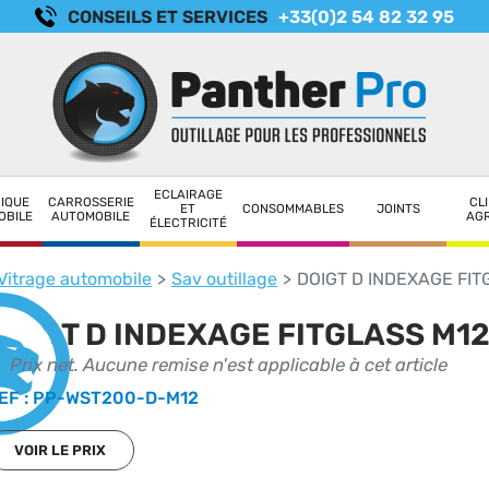
CONSEILS ET SERVICES
+33(0)2 54 82 32 95
ECLAIRAGE
IQUE
CARROSSERIE
CLI
ET
CONSOMMABLES
JOINTS
OBILE
AUTOMOBILE
AG
ÉLECTRICITÉ
Vitrage automobile
Sav outillage
DOIGT D INDEXAGE FIT
DOIGT D INDEXAGE FITGLASS M1
Prix net. Aucune remise n'est applicable à cet article
EF : PP-WST200-D-M12
VOIR LE PRIX