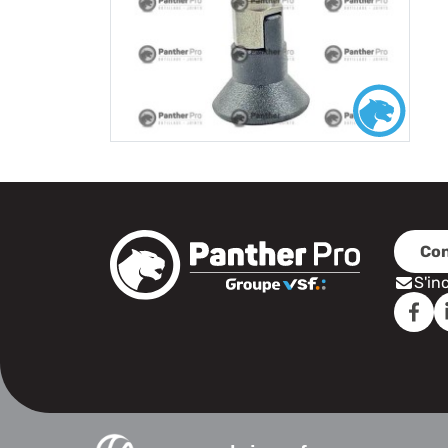
Con
S'in