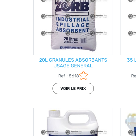
20L GRANULES ABSORBANTS
35 
USAGE GENERAL
Ref : 5618
R
VOIR LE PRIX