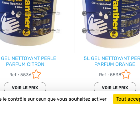
 GEL NETTOYANT PERLE
5L GEL NETTOYANT PE
PARFUM CITRON
PARFUM ORANGE
Ref : 5536
Ref : 5538
VOIR LE PRIX
VOIR LE PRIX
Tout acce
e le contrôle sur ceux que vous souhaitez activer