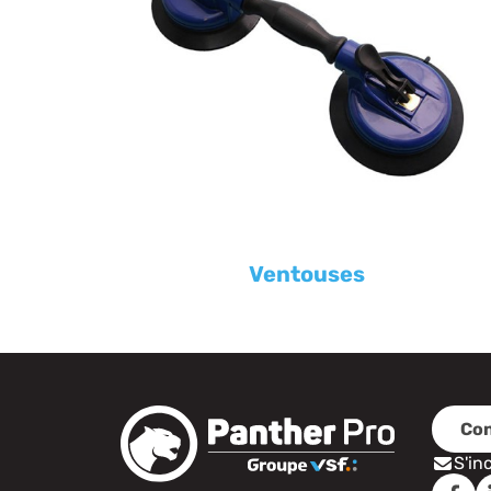
Ventouses
Con
S'in