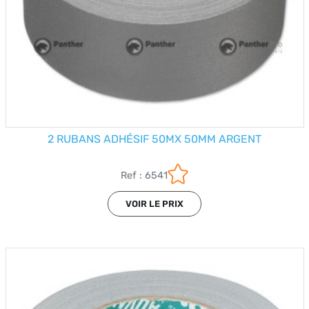
2 RUBANS ADHÉSIF 50MX 50MM ARGENT
Ref : 6541
VOIR LE PRIX