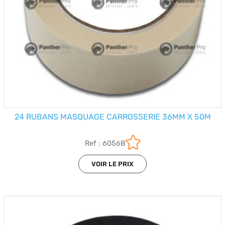
24 RUBANS MASQUAGE CARROSSERIE 36MM X 50M
Ref : 6056B
VOIR LE PRIX